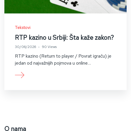
Tekstovi
RTP kazino u Srbiji: Šta kaže zakon?
30/06/2026
90 Views
RTP kazino (Return to player / Povrat igraču) je
jedan od najvažnijih pojmova u online…
O nama