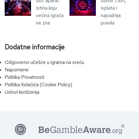
slot aparat:
uslovi: Obrt,
Istina koju
isplata i
većina igrača
najvažnija
ne zna
pravila
Dodatne informacije
Odgovorno učešće u igrama na sreću
Napomene
Politika Privatnosti
Politika Kolačića (Cookie Policy)
Uslovi korišćenja