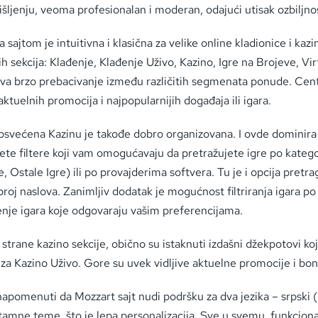
ljenju, veoma profesionalan i moderan, odajući utisak ozbiljnos
a sajtom je intuitivna i klasična za velike online kladionice i kaz
ih sekcija: Klađenje, Klađenje Uživo, Kazino, Igre na Brojeve, V
 brzo prebacivanje između različitih segmenata ponude. Centra
 aktuelnih promocija i najpopularnijih događaja ili igara.
osvećena Kazinu je takođe dobro organizovana. I ovde dominira p
ete filtere koji vam omogućavaju da pretražujete igre po kategor
e, Ostale Igre) ili po provajderima softvera. Tu je i opcija pretr
 broj naslova. Zanimljiv dodatak je mogućnost filtriranja igara po 
nje igara koje odgovaraju vašim preferencijama.
strane kazino sekcije, obično su istaknuti izdašni džekpotovi ko
a Kazino Uživo. Gore su uvek vidljive aktuelne promocije i bonu
napomenuti da Mozzart sajt nudi podršku za dva jezika – srpski (e
i tamne teme, što je lepa personalizacija. Sve u svemu, funkcion