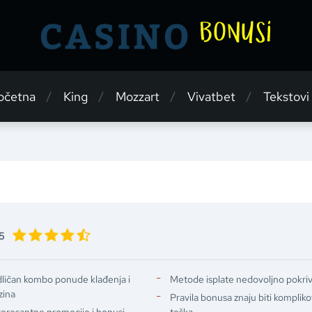
očetna
King
Mozzart
Vivatbet
Tekstovi
5
ličan kombo ponude klađenja i
Metode isplate nedovoljno pokri
zina
Pravila bonusa znaju biti kompliko
teresantne promocije i bonusi
teška