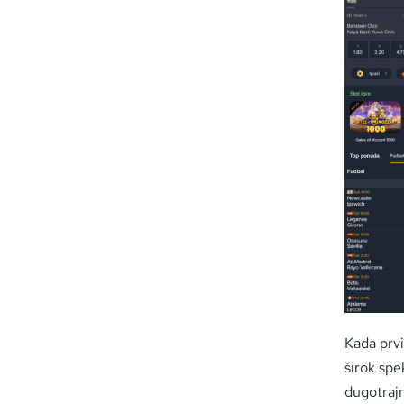
Kada prvi
širok spe
dugotrajn