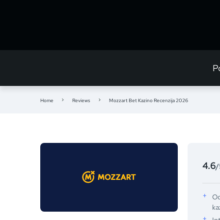
P
Home
Reviews
Mozzart Bet Kazino Recenzija 2026
4.6
/
Od
ka
In