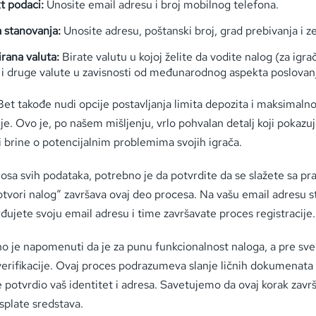
t podaci:
Unosite email adresu i broj mobilnog telefona.
 stanovanja:
Unosite adresu, poštanski broj, grad prebivanja i z
irana valuta:
Birate valutu u kojoj želite da vodite nalog (za igr
i i druge valute u zavisnosti od međunarodnog aspekta poslovanj
et takođe nudi opcije postavljanja limita depozita i maksimalno
ije. Ovo je, po našem mišljenju, vrlo pohvalan detalj koji poka
i brine o potencijalnim problemima svojih igrača.
sa svih podataka, potrebno je da potvrdite da se slažete sa prav
vori nalog“ završava ovaj deo procesa. Na vašu email adresu sti
rđujete svoju email adresu i time završavate proces registracije.
no je napomenuti da je za punu funkcionalnost naloga, a pre s
verifikacije. Ovaj proces podrazumeva slanje ličnih dokumenata (o
e potvrdio vaš identitet i adresa. Savetujemo da ovaj korak zavr
isplate sredstava.