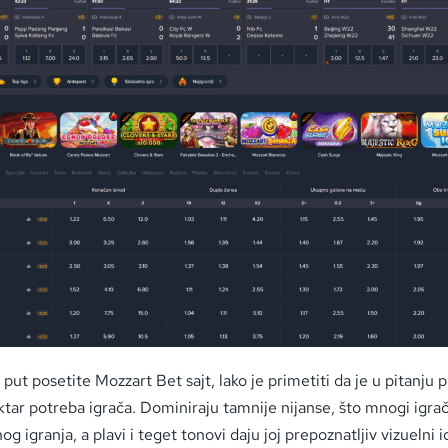
 put posetite Mozzart Bet sajt, lako je primetiti da je u pitanju p
ktar potreba igrača. Dominiraju tamnije nijanse, što mnogi igra
og igranja, a plavi i teget tonovi daju joj prepoznatljiv vizuelni 