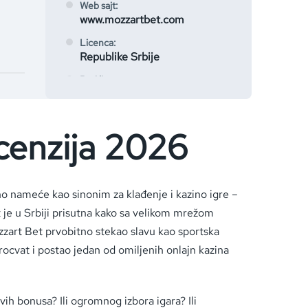
Web sajt:
www.mozzartbet.com
Licenca:
Republike Srbije
Broj licence:
000-424-00-00042/2013
Jezici:
srpski,engleski
cenzija 2026
Vlasnik:
Mozzartbet DOO
žno nameće kao sinonim za klađenje i kazino igre –
je u Srbiji prisutna kako sa velikom mrežom
zzart Bet prvobitno stekao slavu kao sportska
rocvat i postao jedan od omiljenih onlajn kazina
vih bonusa? Ili ogromnog izbora igara? Ili