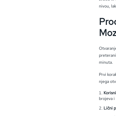
nivou, la
Proc
Moz
Otvaranje
preterani
minuta.
Prvi kora
njega otv
Korisni
brojeva i
Lični 