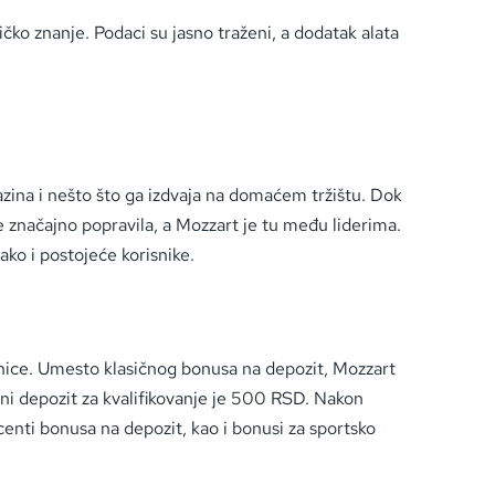
ičko znanje. Podaci su jasno traženi, a dodatak alata
zina i nešto što ga izdvaja na domaćem tržištu. Dok
se značajno popravila, a Mozzart je tu među liderima.
ko i postojeće korisnike.
ionice. Umesto klasičnog bonusa na depozit, Mozzart
lni depozit za kvalifikovanje je 500 RSD. Nakon
rocenti bonusa na depozit, kao i bonusi za sportsko