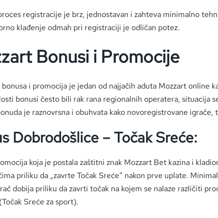
 proces registracije je brz, jednostavan i zahteva minimalno tehn
rno klađenje odmah pri registraciji je odličan potez.
zart
Bonusi i Promocije
onusa i promocija je jedan od najjačih aduta Mozzart online ka
losti bonusi često bili rak rana regionalnih operatera, situacija 
onuda je raznovrsna i obuhvata kako novoregistrovane igrače, ta
s Dobrodošlice – Točak Sreće:
omocija koja je postala zaštitni znak Mozzart Bet kazina i klad
čima priliku da „zavrte Točak Sreće“ nakon prve uplate. Minima
grač dobija priliku da zavrti točak na kojem se nalaze različiti p
(Točak Sreće za sport).