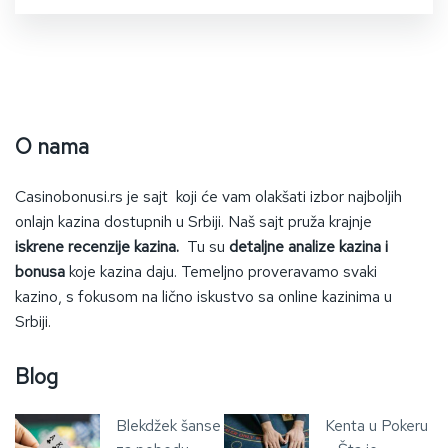
O nama
Casinobonusi.rs je sajt koji će vam olakšati izbor najboljih
onlajn kazina dostupnih u Srbiji. Naš sajt pruža krajnje
iskrene recenzije kazina.
Tu su
detaljne analize kazina i
bonusa
koje kazina daju
. Temeljno proveravamo svaki
kazino, s fokusom na lično iskustvo sa online kazinima u
Srbiji.
Blog
Blekdžek šanse
Kenta u Pokeru