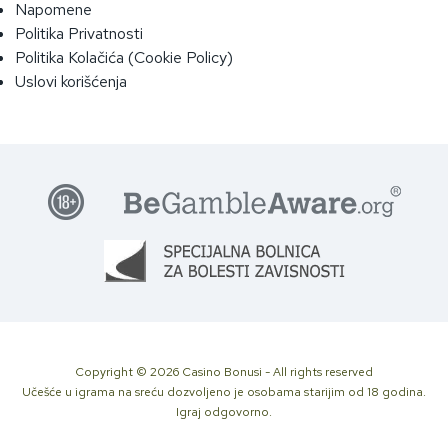
Napomene
Politika Privatnosti
Politika Kolačića (Cookie Policy)
Uslovi korišćenja
Copyright © 2026 Casino Bonusi - All rights reserved
Učešće u igrama na sreću dozvoljeno je osobama starijim od 18 godina.
Igraj odgovorno.