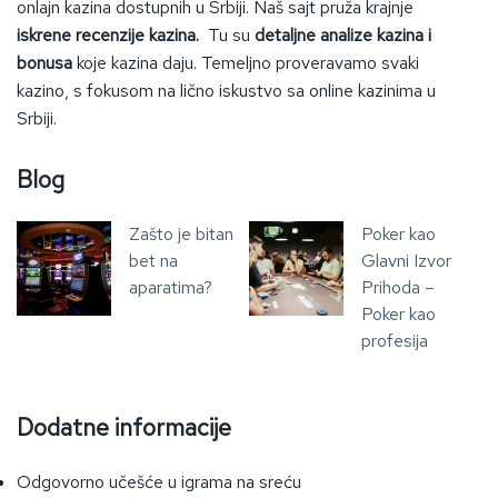
onlajn kazina dostupnih u Srbiji. Naš sajt pruža krajnje
iskrene recenzije kazina.
Tu su
detaljne analize kazina i
bonusa
koje kazina daju
. Temeljno proveravamo svaki
kazino, s fokusom na lično iskustvo sa online kazinima u
Srbiji.
Blog
Zašto je bitan
Poker kao
bet na
Glavni Izvor
aparatima?
Prihoda –
Poker kao
profesija
Dodatne informacije
Odgovorno učešće u igrama na sreću