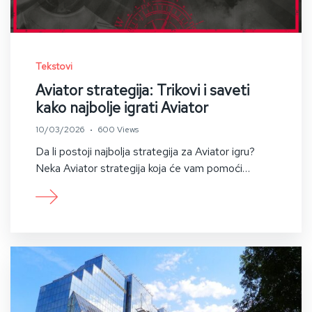
Tekstovi
Aviator strategija: Trikovi i saveti
kako najbolje igrati Aviator
10/03/2026
600 Views
Da li postoji najbolja strategija za Aviator igru?
Neka Aviator strategija koja će vam pomoći…