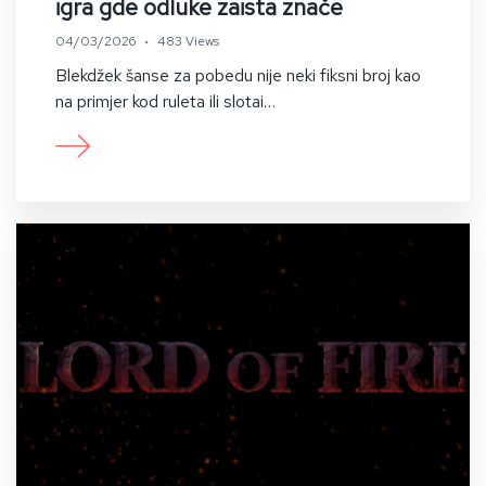
igra gde odluke zaista znače
04/03/2026
483 Views
Blekdžek šanse za pobedu nije neki fiksni broj kao
na primjer kod ruleta ili slotai…