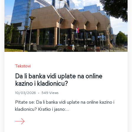
Tekstovi
Da li banka vidi uplate na online
kazino i kladionicu?
10/03/2026
549 Views
Pitate se: Da li banka vidi uplate na online kazino i
kladionicu? Kratko i jasno:…