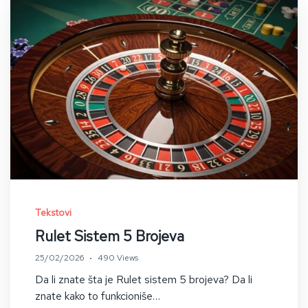
Tekstovi
Rulet Sistem 5 Brojeva
25/02/2026
490 Views
Da li znate šta je Rulet sistem 5 brojeva? Da li
znate kako to funkcioniše…