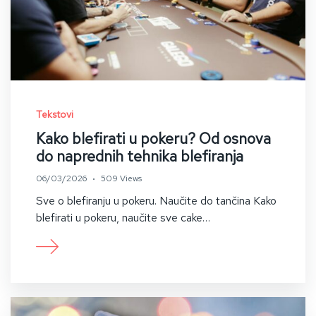
Tekstovi
Kako blefirati u pokeru? Od osnova
do naprednih tehnika blefiranja
06/03/2026
509 Views
Sve o blefiranju u pokeru. Naučite do tančina Kako
blefirati u pokeru, naučite sve cake…