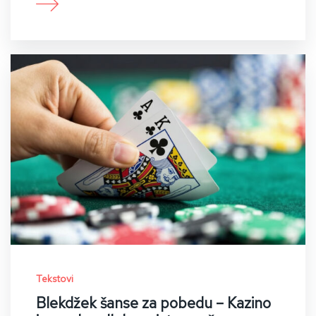
Tekstovi
Blekdžek šanse za pobedu – Kazino