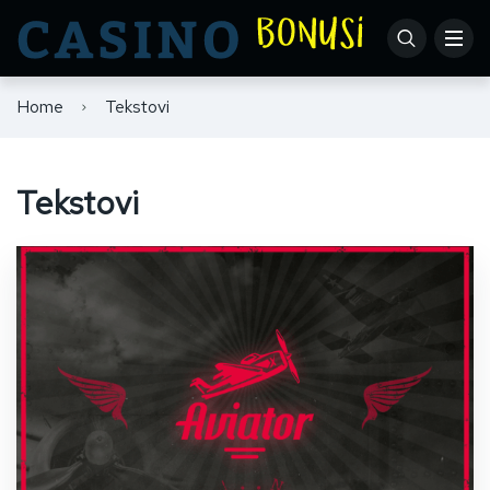
Home
Tekstovi
Tekstovi