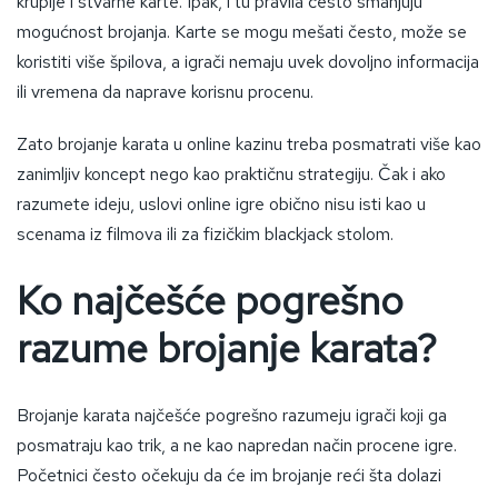
krupije i stvarne karte. Ipak, i tu pravila često smanjuju
mogućnost brojanja. Karte se mogu mešati često, može se
koristiti više špilova, a igrači nemaju uvek dovoljno informacija
ili vremena da naprave korisnu procenu.
Zato brojanje karata u online kazinu treba posmatrati više kao
zanimljiv koncept nego kao praktičnu strategiju. Čak i ako
razumete ideju, uslovi online igre obično nisu isti kao u
scenama iz filmova ili za fizičkim blackjack stolom.
Ko najčešće pogrešno
razume brojanje karata?
Brojanje karata najčešće pogrešno razumeju igrači koji ga
posmatraju kao trik, a ne kao napredan način procene igre.
Početnici često očekuju da će im brojanje reći šta dolazi