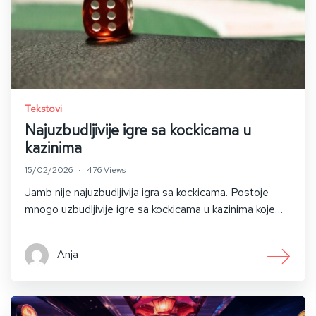
Tekstovi
Najuzbudljivije igre sa kockicama u
kazinima
15/02/2026
476 Views
Jamb nije najuzbudljivija igra sa kockicama. Postoje
mnogo uzbudljivije igre sa kockicama u kazinima koje…
Anja