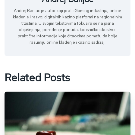
Andrej Banjac je autor koji prati iGaming industriju, online
klađenje i razvoj digitalnih kazino platformi na regionalnim
tržištima. U svojim tekstovima fokusira se na jasna
objašnjenja, poređenje ponuda, korisničko iskustvo i
praktične informacije koje čitaocima pomažu da bolje
razumiju online klađenje i kazino sadržaj.
Related Posts