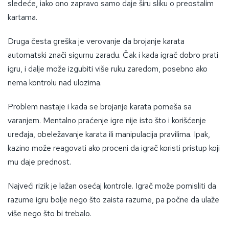
sledeće, iako ono zapravo samo daje širu sliku o preostalim
kartama.
Druga česta greška je verovanje da brojanje karata
automatski znači sigurnu zaradu. Čak i kada igrač dobro prati
igru, i dalje može izgubiti više ruku zaredom, posebno ako
nema kontrolu nad ulozima.
Problem nastaje i kada se brojanje karata pomeša sa
varanjem. Mentalno praćenje igre nije isto što i korišćenje
uređaja, obeležavanje karata ili manipulacija pravilima. Ipak,
kazino može reagovati ako proceni da igrač koristi pristup koji
mu daje prednost.
Najveći rizik je lažan osećaj kontrole. Igrač može pomisliti da
razume igru bolje nego što zaista razume, pa počne da ulaže
više nego što bi trebalo.