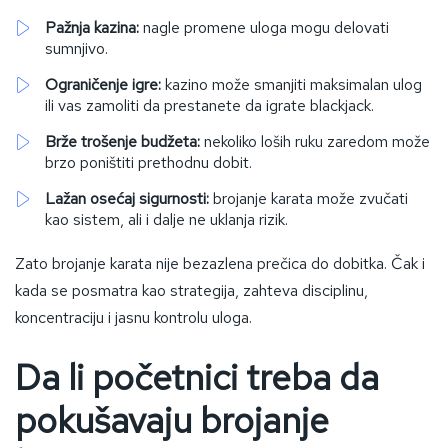
Pažnja kazina:
nagle promene uloga mogu delovati
sumnjivo.
Ograničenje igre:
kazino može smanjiti maksimalan ulog
ili vas zamoliti da prestanete da igrate blackjack.
Brže trošenje budžeta:
nekoliko loših ruku zaredom može
brzo poništiti prethodnu dobit.
Lažan osećaj sigurnosti:
brojanje karata može zvučati
kao sistem, ali i dalje ne uklanja rizik.
Zato brojanje karata nije bezazlena prečica do dobitka. Čak i
kada se posmatra kao strategija, zahteva disciplinu,
koncentraciju i jasnu kontrolu uloga.
Da li početnici treba da
pokušavaju brojanje