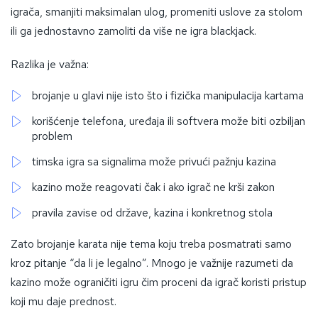
igrača, smanjiti maksimalan ulog, promeniti uslove za stolom
ili ga jednostavno zamoliti da više ne igra blackjack.
Razlika je važna:
brojanje u glavi nije isto što i fizička manipulacija kartama
korišćenje telefona, uređaja ili softvera može biti ozbiljan
problem
timska igra sa signalima može privući pažnju kazina
kazino može reagovati čak i ako igrač ne krši zakon
pravila zavise od države, kazina i konkretnog stola
Zato brojanje karata nije tema koju treba posmatrati samo
kroz pitanje “da li je legalno”. Mnogo je važnije razumeti da
kazino može ograničiti igru čim proceni da igrač koristi pristup
koji mu daje prednost.