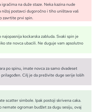
a igračima na duže staze. Neka kazina nude
 nižoj postavci dugoročno i tiho uništava vaš
 zavrtite prvi spin.
 najopasnija kockarska zabluda. Svaki spin je
iko ste novca ubacili. Ne duguje vam apsolutno
inara po spinu, imate novca za samo dvadeset
rilagođen. Cilj je da preživite duge serije loših
ate scatter simbole. Ipak postoji skrivena caka.
ko nemate ogroman budžet za dugu sesiju, ovaj