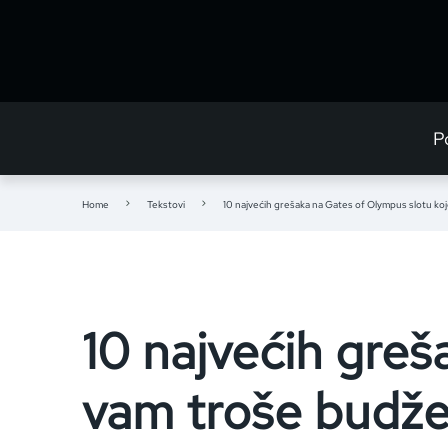
P
Home
Tekstovi
10 najvećih grešaka na Gates of Olympus slotu ko
10 najvećih greš
vam troše budže