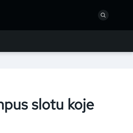
mpus slotu koje